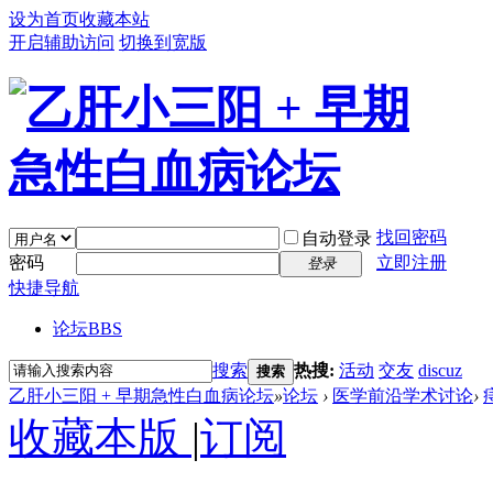
设为首页
收藏本站
开启辅助访问
切换到宽版
找回密码
自动登录
密码
立即注册
登录
快捷导航
论坛
BBS
搜索
热搜:
活动
交友
discuz
搜索
乙肝小三阳 + 早期急性白血病论坛
»
论坛
›
医学前沿学术讨论
›
收藏本版
|
订阅