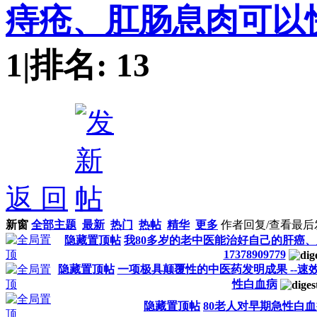
痔疮、肛肠息肉可以
1
|
排名:
13
返 回
新窗
全部主题
最新
热门
热帖
精华
更多
作者
回复/查看
最后
隐藏置顶帖
我80多岁的老中医能治好自己的肝癌
17378909779
隐藏置顶帖
一项极具颠覆性的中医药发明成果 --速
性白血病
隐藏置顶帖
80老人对早期急性白