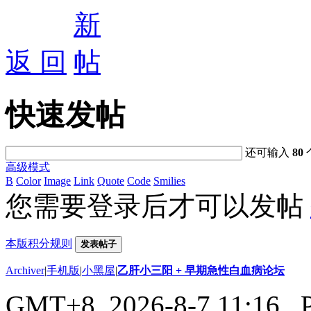
返 回
快速发帖
还可输入
80
高级模式
B
Color
Image
Link
Quote
Code
Smilies
您需要登录后才可以发帖
本版积分规则
发表帖子
Archiver
|
手机版
|
小黑屋
|
乙肝小三阳 + 早期急性白血病论坛
GMT+8, 2026-8-7 11:16
, 